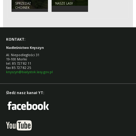
SPRZEDAŻ
NASZE LASY
CHOINEK
KONTAKT:
Nadleśnictwo Knyszyn
Al. Niepodległości 31
19-100 Mońki
tel. 85 727 82 11
fax 85 727 82 25
knyszyn@bialystok.lasy.gov.pl
Śledź nasz kanał YT: