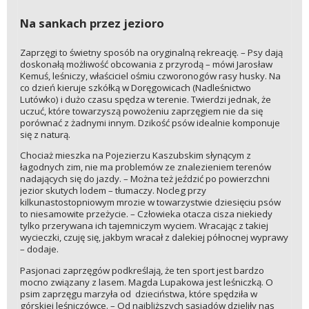
Na sankach przez jezioro
Zaprzęgi to świetny sposób na oryginalną rekreację. – Psy dają
doskonałą możliwość obcowania z przyrodą – mówi Jarosław
Kemuś, leśniczy, właściciel ośmiu czworonogów rasy husky. Na
co dzień kieruje szkółką w Doręgowicach (Nadleśnictwo
Lutówko) i dużo czasu spędza w terenie. Twierdzi jednak, że
uczuć, które towarzyszą powożeniu zaprzęgiem nie da się
porównać z żadnymi innym. Dzikość psów idealnie komponuje
się z naturą.
Chociaż mieszka na Pojezierzu Kaszubskim słynącym z
łagodnych zim, nie ma problemów ze znalezieniem terenów
nadających się do jazdy. – Można też jeździć po powierzchni
jezior skutych lodem – tłumaczy. Nocleg przy
kilkunastostopniowym mrozie w towarzystwie dziesięciu psów
to niesamowite przeżycie. – Człowieka otacza cisza niekiedy
tylko przerywana ich tajemniczym wyciem. Wracając z takiej
wycieczki, czuję się, jakbym wracał z dalekiej północnej wyprawy
– dodaje.
Pasjonaci zaprzęgów podkreślają, że ten sport jest bardzo
mocno związany z lasem. Magda Lupakowa jest leśniczką. O
psim zaprzęgu marzyła od dzieciństwa, które spędziła w
górskiej leśniczówce. – Od najbliższych sąsiadów dzieliły nas