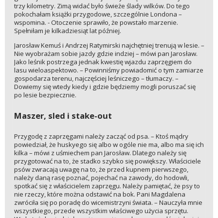
trzy kilometry. Zimą widać było świeże ślady wilków. Do tego
pokochałam książki przygodowe, szczególnie Londona –
wspomina. - Otoczenie sprawiło, że powstało marzenie.
Spełniłam je kilkadziesiąt lat później.
Jarosław Kemuś i Andrzej Ratymirski najchętniej trenują w lesie. –
Nie wyobrażam sobie jazdy gdzie indziej – mówi pan Jarosław.
Jako leśnik postrzega jednak kwestię wjazdu zaprzęgiem do
lasu wieloaspektowo. – Powinniśmy powiadomić o tym zamiarze
gospodarza terenu, najczęściej leśniczego – tłumaczy. –
Dowiemy się wtedy kiedy i gdzie będziemy mogli poruszać się
po lesie bezpiecznie.
Maszer, sled i stake-out
Przygodę z zaprzęgami należy zacząć od psa. – Ktoś mądry
powiedział, że huskyego się albo w ogóle nie ma, albo ma się ich
kilka – mówi z uśmiechem pan Jarosław. Dlatego należy się
przygotować na to, że stadko szybko się powiększy. Właściciele
psów zwracają uwagę na to, że przed kupnem pierwszego,
należy daną rasę poznać, pojechać na zawody, do hodowli,
spotkać się z właścicielem zaprzęgu. Należy pamiętać, że psy to
nie rzeczy, które można odstawić na bok. Pani Magdalena
zwróciła się po poradę do wicemistrzyni świata. – Nauczyła mnie
wszystkiego, przede wszystkim właściwego użycia sprzętu.