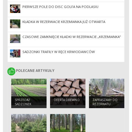
PIERWSZE POLE DO DISC GOLFA NA PODLASIU
KŁADKA W REZERWACIE KRZEMIANKA JUŻ OTWARTA
CZASOWE ZAMKNIĘCIE KŁADKI W REZERWACIE „KRZEMIANKA”
SADZONKI TRAFIŁY W RĘCE KRWIODAWCÓW
POLECANE ARTYKUŁY
POLECANE ARTYKUŁY
SPRZEDAŻ
OFERTA DREWNO
ZAPRASZAMY DO
SADZONEK
REZERWATU
KRZEMIANKA