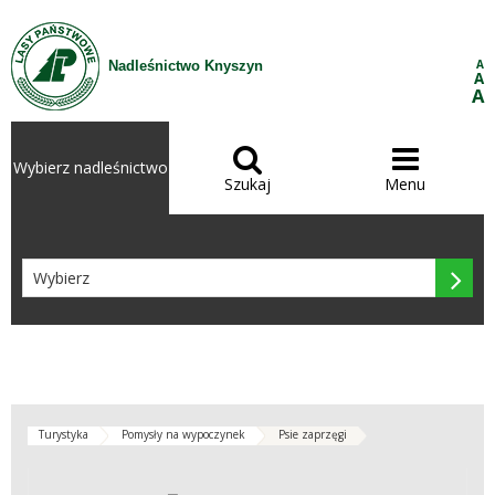
Przejdź do treści
A
Nadleśnictwo Knyszyn
A
A


Wybierz nadleśnictwo
Szukaj
Menu

Turystyka
Pomysły na wypoczynek
Psie zaprzęgi