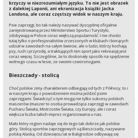
krzyczy w niezrozumiałym języku. To nie jest obrazek
z dalekiej Laponii, ani ekranizacja książki Jacka
Londona, ale coraz częstszy widok w naszym kraju.
Psie zaprzęgi, bo tak należy nazywać dyscyplinę oficjalnie
zarejestrowaną przez Ministerstwo Sportu i Turystyki,
zdobywają w Polsce coraz większą popularność. I nie chodzi
tutaj tylko o profesjonalistów zrzeszonych w klubach i biorących
udział w zawodach na całym świecie, ale o ludzi, którzy kochają
psy, ruch i przyrodę, a traktujących ten sport jako rekreację jest
coraz więcej. Szczególnie, że to doskonały sposób na spędzenie
wolnego czasu w lesie, ze swoimi czworonogami.
Bieszczady - stolicą
Choć polskie zimy charakterem odbiegają od tych z Północy, to i
w naszym kraju z powodzeniem można jeździć psimi
zaprzęgami. Świadczyć o tym mogą nie tylko sukcesy polskich
maszerów (maszer to osoba prowadząca zaprzęg) w zawodach
Pucharu Świata, Mistrzostw Świata, czy Europy, ale i coraz
większa liczba takich imprez organizowana u nas.
Mało który region nadaje się do tego tak dobrze jak polskie
góry. Stolicą sportów zaprzęgowych są Bieszczady, nazywane
polską Alaską. Od dziesięciu lat w Baligrodzie odbywają się