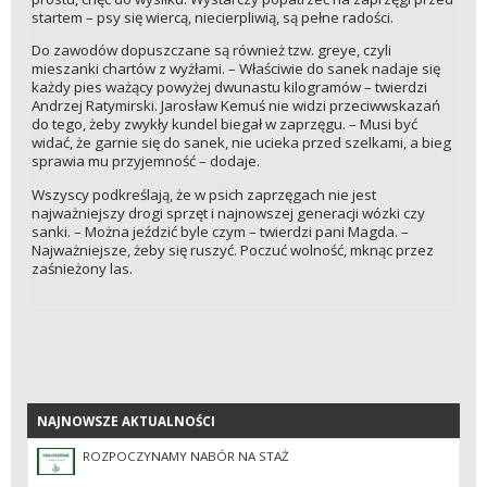
startem – psy się wiercą, niecierpliwią, są pełne radości.
Do zawodów dopuszczane są również tzw. greye, czyli
mieszanki chartów z wyżłami. – Właściwie do sanek nadaje się
każdy pies ważący powyżej dwunastu kilogramów – twierdzi
Andrzej Ratymirski. Jarosław Kemuś nie widzi przeciwwskazań
do tego, żeby zwykły kundel biegał w zaprzęgu. – Musi być
widać, że garnie się do sanek, nie ucieka przed szelkami, a bieg
sprawia mu przyjemność – dodaje.
Wszyscy podkreślają, że w psich zaprzęgach nie jest
najważniejszy drogi sprzęt i najnowszej generacji wózki czy
sanki. – Można jeździć byle czym – twierdzi pani Magda. –
Najważniejsze, żeby się ruszyć. Poczuć wolność, mknąc przez
zaśnieżony las.
NAJNOWSZE AKTUALNOŚCI
NAJNOWSZE AKTUALNOŚCI
ROZPOCZYNAMY NABÓR NA STAŻ