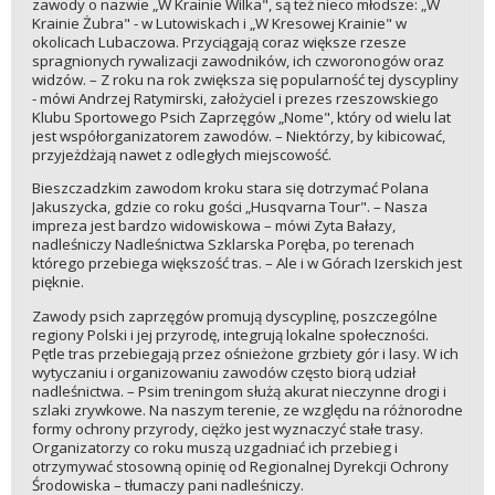
zawody o nazwie „W Krainie Wilka", są też nieco młodsze: „W
Krainie Żubra" - w Lutowiskach i „W Kresowej Krainie" w
okolicach Lubaczowa. Przyciągają coraz większe rzesze
spragnionych rywalizacji zawodników, ich czworonogów oraz
widzów. – Z roku na rok zwiększa się popularność tej dyscypliny
- mówi Andrzej Ratymirski, założyciel i prezes rzeszowskiego
Klubu Sportowego Psich Zaprzęgów „Nome", który od wielu lat
jest współorganizatorem zawodów. – Niektórzy, by kibicować,
przyjeżdżają nawet z odległych miejscowość.
Bieszczadzkim zawodom kroku stara się dotrzymać Polana
Jakuszycka, gdzie co roku gości „Husqvarna Tour". – Nasza
impreza jest bardzo widowiskowa – mówi Zyta Bałazy,
nadleśniczy Nadleśnictwa Szklarska Poręba, po terenach
którego przebiega większość tras. – Ale i w Górach Izerskich jest
pięknie.
Zawody psich zaprzęgów promują dyscyplinę, poszczególne
regiony Polski i jej przyrodę, integrują lokalne społeczności.
Pętle tras przebiegają przez ośnieżone grzbiety gór i lasy. W ich
wytyczaniu i organizowaniu zawodów często biorą udział
nadleśnictwa. – Psim treningom służą akurat nieczynne drogi i
szlaki zrywkowe. Na naszym terenie, ze względu na różnorodne
formy ochrony przyrody, ciężko jest wyznaczyć stałe trasy.
Organizatorzy co roku muszą uzgadniać ich przebieg i
otrzymywać stosowną opinię od Regionalnej Dyrekcji Ochrony
Środowiska – tłumaczy pani nadleśniczy.