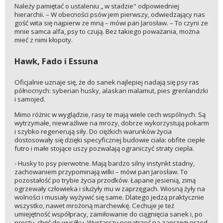
Należy pamiętać o ustaleniu „ w stadzie" odpowiedniej
hierarchii. – W obecności psów jem pierwszy, odwiedzający nas
gość wita się najpierw ze mną – mówi pan Jarosław. – To czyni ze
mnie samca alfa, psy to czują. Bez takiego poważania, można
mieć z nimi kłopoty.
Hawk, Fado i Essuna
Oficjalnie uznaje się, że do sanek najlepiej nadają się psy ras
północnych: syberian husky, alaskan malamut, pies grenlandzki
i samojed.
Mimo różnic w wyglądzie, rasy te mają wiele cech wspólnych. Są
wytrzymałe, niewrażliwe na mrozy, dobrze wykorzystują pokarm
i szybko regenerują siły. Do ciężkich warunków życia
dostosowały się dzięki specyficznej budowie ciała: obfite ciepłe
futro i małe stojące uszy pozwalają ograniczyć straty ciepła.
- Husky to psy pierwotne. Mają bardzo silny instynkt stadny,
zachowaniem przypominają wilki – mówi pan Jarosław. To
pozostałość po trybie życia przodków. Łapane jesienią, zimą
ogrzewały człowieka i służyły mu w zaprzęgach. Wiosną żyły na
wolności i musiały wyżywić się same. Dlatego jedzą praktycznie
wszystko, nawet mrożoną marchewkę. Cechuje je też
umiejętność współpracy, zamiłowanie do ciągnięcia sanek i, po
prostu, chęć do wysiłku. Wystarczy popatrzeć na zaprzęgi przed