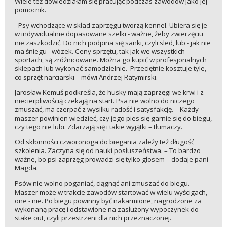
Wiele też dowiedziałam się pracując podczas zawodów jako jej
pomocnik.
- Psy wchodzące w skład zaprzęgu tworzą kennel. Ubiera się je
w indywidualnie dopasowane szelki - ważne, żeby zwierzęciu
nie zaszkodzić. Do nich podpina się sanki, czyli sled, lub - jak nie
ma śniegu - wózek. Ceny sprzętu, tak jak we wszystkich
sportach, są zróżnicowane. Można go kupić w profesjonalnych
sklepach lub wykonać samodzielnie. Przeciętnie kosztuje tyle,
co sprzęt narciarski – mówi Andrzej Ratymirski.
Jarosław Kemuś podkreśla, że husky mają zaprzęgi we krwi i z
niecierpliwością czekają na start. Psa nie wolno do niczego
zmuszać, ma czerpać z wysiłku radość i satysfakcję. – Każdy
maszer powinien wiedzieć, czy jego pies się garnie się do biegu,
czy tego nie lubi. Zdarzają się i takie wyjątki – tłumaczy.
Od skłonności czworonoga do biegania zależy też długość
szkolenia. Zaczyna się od nauki posłuszeństwa. – To bardzo
ważne, bo psi zaprzęg prowadzi się tylko głosem – dodaje pani
Magda.
Psów nie wolno poganiać, ciągnąć ani zmuszać do biegu.
Maszer może w trakcie zawodów startować w wielu wyścigach,
one - nie. Po biegu powinny być nakarmione, nagrodzone za
wykonaną pracę i odstawione na zasłużony wypoczynek do
stake out, czyli przestrzeni dla nich przeznaczonej.